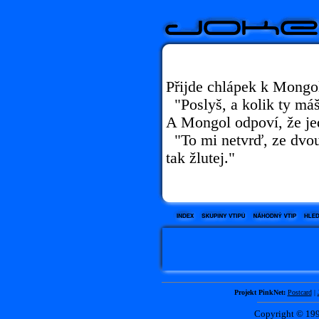
Přijde chlápek k Mongol
"Poslyš, a kolik ty máš
A Mongol odpoví, že je
"To mi netvrď, ze dvou
tak žlutej."
Projekt PinkNet:
Postcard
|
Copyright © 1