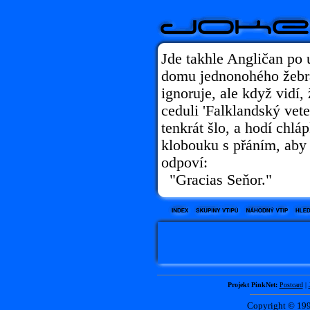
Jde takhle Angličan po u
domu jednonohého žebrák
ignoruje, ale když vidí
ceduli 'Falklandský vete
tenkrát šlo, a hodí chlá
klobouku s přáním, aby 
odpoví:
"Gracias Seňor."
Projekt PinkNet:
Postcard
|
Copyright © 1