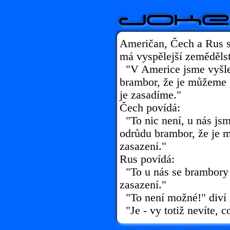
Američan, Čech a Rus s
má vyspělejší zeměděls
"V Americe jsme vyšlec
brambor, že je můžeme s
je zasadíme."
Čech povídá:
"To nic není, u nás jsm
odrůdu brambor, že je 
zasazení."
Rus povídá:
"To u nás se brambory 
zasazení."
"To není možné!" diví 
"Je - vy totiž nevíte, c