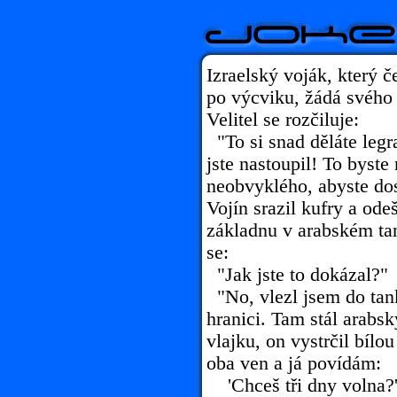
Izraelský voják, který 
po výcviku, žádá svého v
Velitel se rozčiluje:
"To si snad děláte legra
jste nastoupil! To byst
neobvyklého, abyste dos
Vojín srazil kufry a ode
základnu v arabském tan
se:
"Jak jste to dokázal?"
"No, vlezl jsem do tan
hranici. Tam stál arabsk
vlajku, on vystrčil bílo
oba ven a já povídám:
'Chceš tři dny volna?