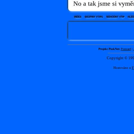
No a tak jsme si vyměn
Projekt PinkNet:
Postcard
|
Copyright © 1
Hostováno u
F