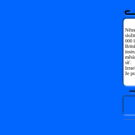
Něme
slož
000 l
Brits
instr
měsíc
síť.
Izrae
že pr