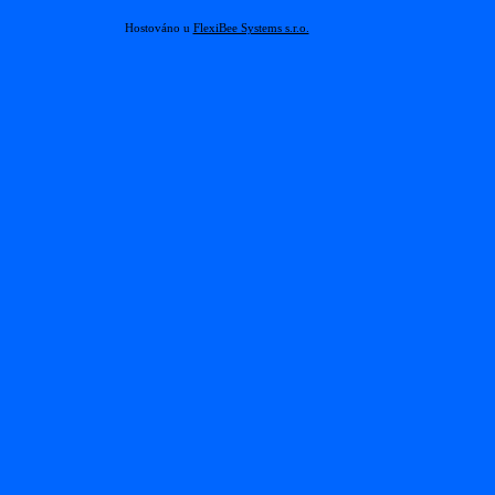
Hostováno u
FlexiBee Systems s.r.o.