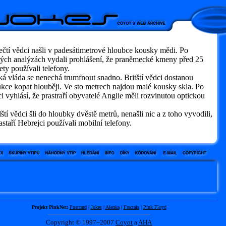
čtí vědci našli v padesátimetrové hloubce kousky mědi. Po
itých analýzách vydali prohlášení, že praněmecké kmeny před 25
ety používali telefony.
ká vláda se nenechá trumfnout snadno. Britští vědci dostanou
ukce kopat hlouběji. Ve sto metrech najdou malé kousky skla. Po
i vyhlásí, že prastraří obyvatelé Anglie měli rozvinutou optickou
lští vědci šli do hloubky dvěstě metrů, nenašli nic a z toho vyvodili,
astaří Hebrejci používali mobilní telefony.
Projekt PinkNet:
Postcard
|
Jokes
|
Alenka
|
Fractals
|
Pink Floyd
Copyright © 1997–2007
Coyot
a
AHA