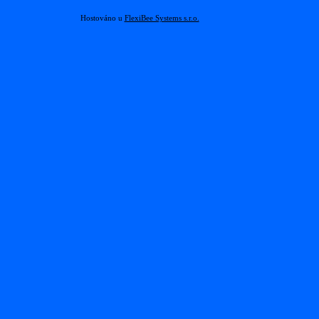
Hostováno u
FlexiBee Systems s.r.o.