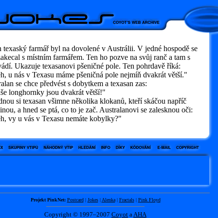
 texaský farmář byl na dovolené v Austrálii. V jedné hospodě se
akecal s místním farmářem. Ten ho pozve na svůj ranč a tam s
ádí. Ukazuje texasanovi pšeničné pole. Ten pohrdavě říká:
, u nás v Texasu máme pšeničná pole nejmíň dvakrát větší."
alan se chce předvést s dobytkem a texasan zas:
e longhornky jsou dvakrát větší!"
nou si texasan všimne několika klokanů, kteří skáčou napříč
inou, a hned se ptá, co to je zač. Australanovi se zalesknou oči:
, vy u vás v Texasu nemáte kobylky?"
Projekt PinkNet:
Postcard
|
Jokes
|
Alenka
|
Fractals
|
Pink Floyd
Copyright © 1997–2007
Coyot
a
AHA