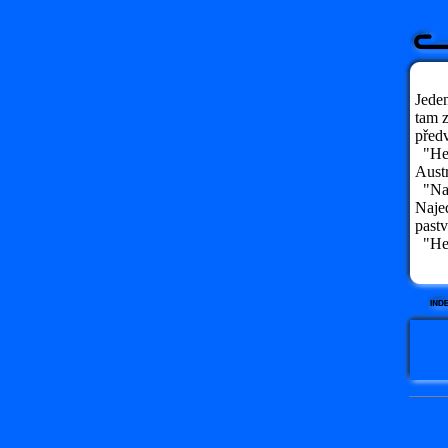
Jeden
tam z
předv
"Heh
Austr
"Naš
Najed
pastv
"Heh