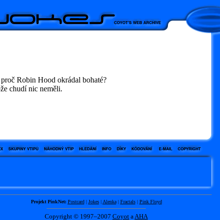
, proč Robin Hood okrádal bohaté?
že chudí nic neměli.
Projekt PinkNet:
Postcard
|
Jokes
|
Alenka
|
Fractals
|
Pink Floyd
Copyright © 1997–2007
Coyot
a
AHA