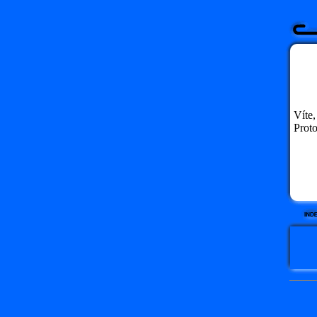
Víte
Proto