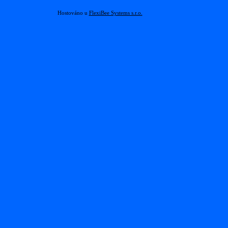
Hostováno u
FlexiBee Systems s.r.o.