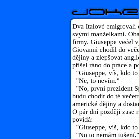
Dva Italové emigrovali 
svými manželkami. Oba s
firmy. Giuseppe večel v
Giovanni chodil do veče
dějiny a zlepšovat angli
přišel ráno do práce a p
"Giuseppe, víš, kdo to
"Ne, to nevím."
"No, první prezident S
budu chodit do té večer
americké dějiny a dosta
O pár dní později zase 
povídá:
"Giuseppe, víš, kdo to
"No to nemám tušení.