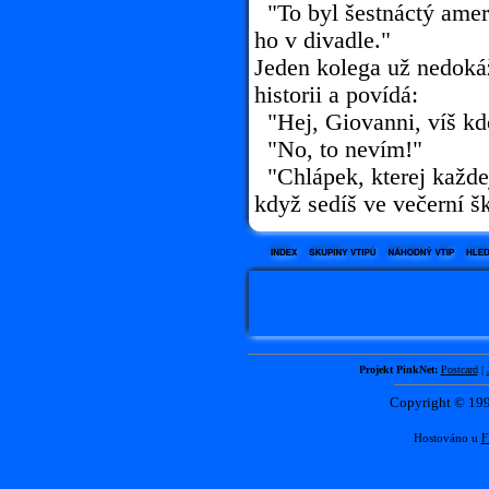
"To byl šestnáctý ameri
ho v divadle."
Jeden kolega už nedoká
historii a povídá:
"Hej, Giovanni, víš kd
"No, to nevím!"
"Chlápek, kterej každej
když sedíš ve večerní š
Projekt PinkNet:
Postcard
|
Copyright © 1
Hostováno u
F