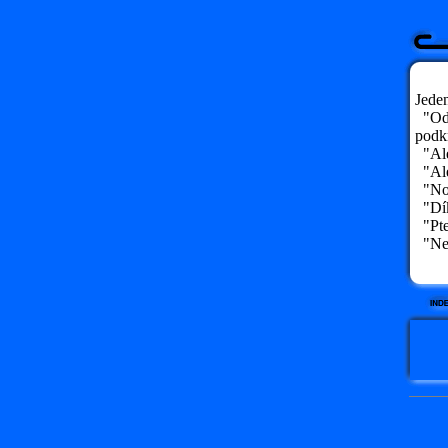
Jeden
"Odp
podk
"Ale 
"Ale 
"No, 
"Díky
"Ptej
"Nem