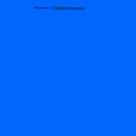
Hostováno u
FlexiBee Systems s.r.o.