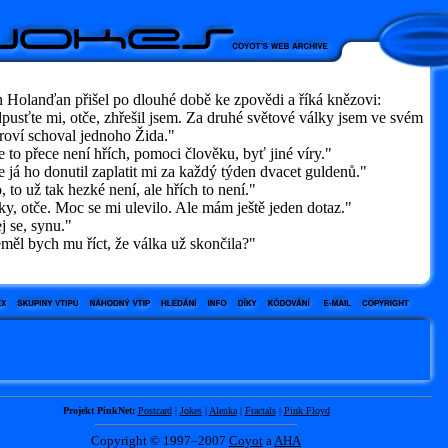
 Holanďan přišel po dlouhé době ke zpovědi a říká knězovi:
usťte mi, otče, zhřešil jsem. Za druhé světové války jsem ve svém
roví schoval jednoho Žida."
to přece není hřích, pomoci člověku, byť jiné víry."
já ho donutil zaplatit mi za každý týden dvacet guldenů."
to už tak hezké není, ale hřích to není."
, otče. Moc se mi ulevilo. Ale mám ještě jeden dotaz."
 se, synu."
ěl bych mu říct, že válka už skončila?"
Projekt PinkNet:
Postcard
|
Jokes
|
Alenka
|
Fractals
|
Pink Floyd
Copyright © 1997–2007
Coyot
a
AHA