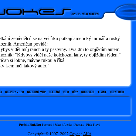
etkání zemědělců se na večírku potkají americký farmář a ruský
hozník. Američan povídá:
bys viděl můj ranch a ty pastviny. Dva dni to objíždím autem."
ozník: "Kdybys viděl naše kolchozní lány, ty objíždím týden."
čan si lokne, mávne rukou a říká:
y jsem měl takový auto."
Projekt PinkNet:
Postcard
|
Jokes
|
Alenka
|
Fractals
|
Pink Floyd
Copyright © 1997–2007
Coyot
a
AHA