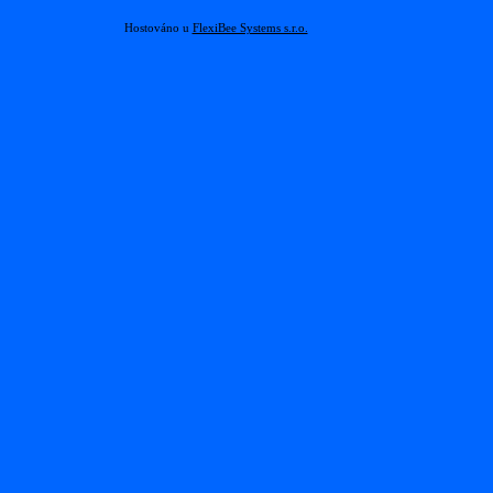
Hostováno u
FlexiBee Systems s.r.o.