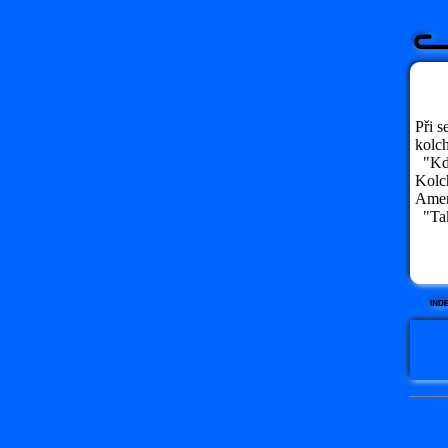
Při s
kolc
"Kdy
Kolch
Ameri
"Tak