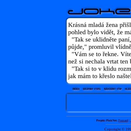
Krásná mladá žena přišl
pohled bylo vidět, že má
"Tak se uklidněte paní, 
půjde," promluvil vlídně
"Vám se to řekne. Víte,
než si nechala vrtat ten
"Tak si to v klidu rozm
jak mám to křeslo našte
Projekt PinkNet:
Postcard
|
Copyright © 1