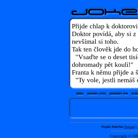
Přijde chlap k doktorovi
Doktor povídá, aby si z 
nevšímal si toho.
Tak ten člověk jde do h
"Vsaďte se o deset tisí
dohromady pět koulí!"
Franta k němu přijde a š
"Ty vole, jestli nemáš čt
Projekt PinkNet:
Postcard
|
Copyright © 1