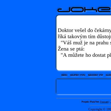
Doktor vešel do čekárny
říká takovým tím důsto
"Váš muž je na prahu s
Žena se ptá:
"A můžete ho dostat p
Projekt PinkNet:
Postcard
|
Copyright © 1