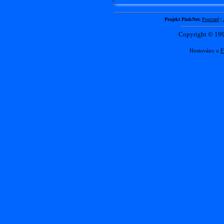
Projekt PinkNet:
Postcard
|
Copyright © 1
Hostováno u
F