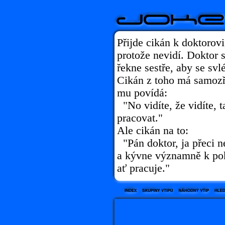
Přijde cikán k doktorov
protože nevidí. Doktor 
řekne sestře, aby se svl
Cikán z toho má samozř
mu povídá:
"No vidíte, že vidíte, 
pracovat."
Ale cikán na to:
"Pán doktor, ja přeci 
a kývne významně k pokl
ať pracuje."