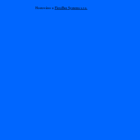
Hostováno u
FlexiBee Systems s.r.o.