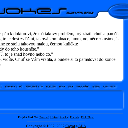
e pán k doktorovi, že má takový problém, prý ztratil chuť a paměť.
to je dost zvláštní, taková kombinace, hmm, no, něco zkusíme," a
ne ze stolu takovou malou, černou kuličku:
y do toho kousněte."
, to je snad hovno nebo co."
vidíte. Chuť se Vám vrátila, a budete si to pamatovat do konce
a."
Projekt PinkNet:
Postcard
|
Jokes
|
Alenka
|
Fractals
|
Pink Floyd
Copyright © 1997–2007
Coyot
a
AHA