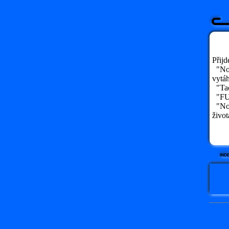
Přijd
"No, 
vytáh
"Tad
"FUJ
"No, 
život