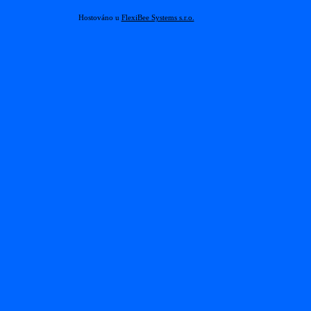
Hostováno u
FlexiBee Systems s.r.o.