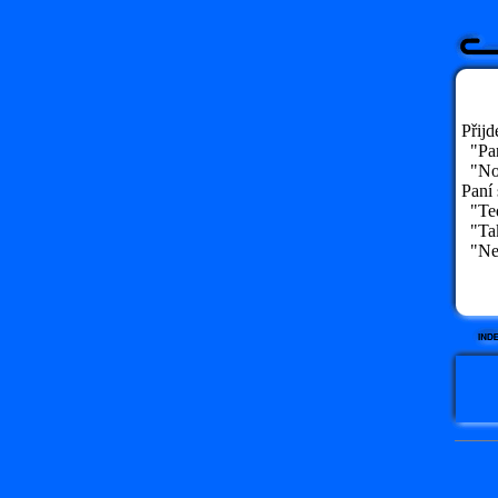
Přijd
"Pane
"No t
Paní 
"Teda
"Tak
"Ne,