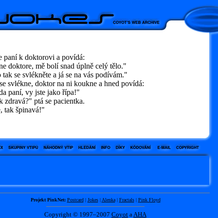
e paní k doktorovi a povídá:
 doktore, mě bolí snad úplně celý tělo."
ak se svlékněte a já se na vás podívám."
se svlékne, doktor na ni koukne a hned povídá:
 paní, vy jste jako řípa!"
 zdravá?" ptá se pacientka.
 tak špinavá!"
Projekt PinkNet:
Postcard
|
Jokes
|
Alenka
|
Fractals
|
Pink Floyd
Copyright © 1997–2007
Coyot
a
AHA