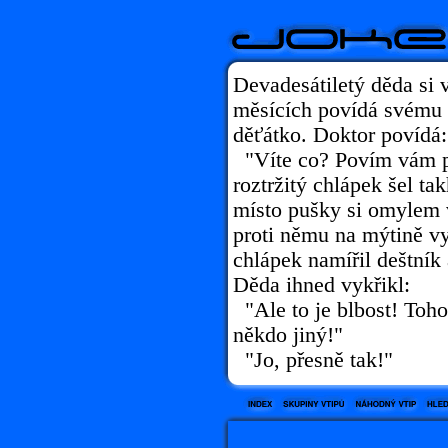
Devadesátiletý děda si 
měsících povídá svému 
děťátko. Doktor povídá:
"Víte co? Povím vám p
roztržitý chlápek šel tak
místo pušky si omylem 
proti němu na mýtině vy
chlápek namířil deštník 
Děda ihned vykřikl:
"Ale to je blbost! Toho
někdo jiný!"
"Jo, přesně tak!"