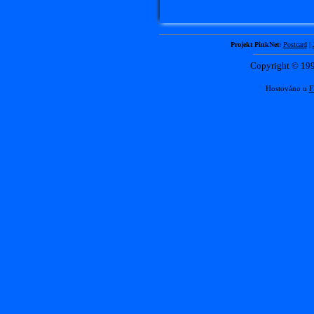
Projekt PinkNet:
Postcard
|
Copyright © 1
Hostováno u
F