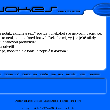
notak, uklidněte se..." povídá gynekolog své nervózní pacientce.
to není, bude to hned hotové. Řekněte mi, vy jste ještě nikdy
žila takovou prohlídku?"
a odvětila:
jo, mockrát, ale tohle je poprvé u doktora."
Projekt PinkNet:
Postcard
|
Jokes
|
Alenka
|
Fractals
|
Pink Floyd
Copyright © 1997–2007
Coyot
a
AHA