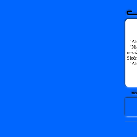
"Ale 
"Nic 
neza
Slečn
"Ale 