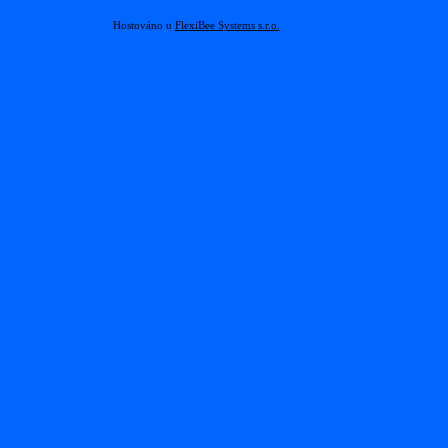
Hostováno u
FlexiBee Systems s.r.o.