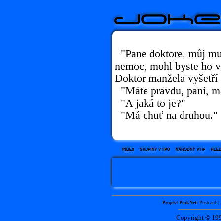
"Pane doktore, můj mu
nemoc, mohl byste ho vy
Doktor manžela vyšetří 
"Máte pravdu, paní, m
"A jaká to je?"
"Má chuť na druhou."
Projekt PinkNet:
Postcard
|
Copyright © 1