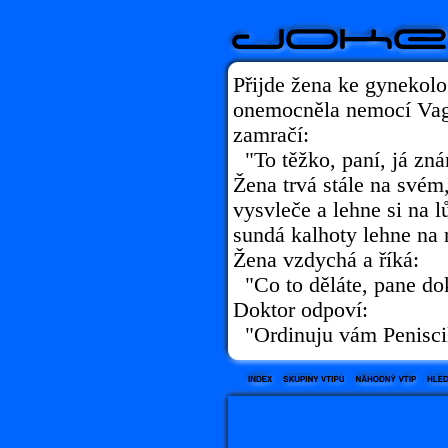
Přijde žena ke gynekolo
onemocněla nemocí Vagi
zamračí:
"To těžko, paní, já zná
Žena trvá stále na svém,
vysvleče a lehne si na l
sundá kalhoty lehne na n
Žena vzdychá a říká:
"Co to děláte, pane do
Doktor odpoví:
"Ordinuju vám Peniscil