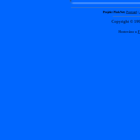
Projekt PinkNet:
Postcard
|
Copyright © 1
Hostováno u
F