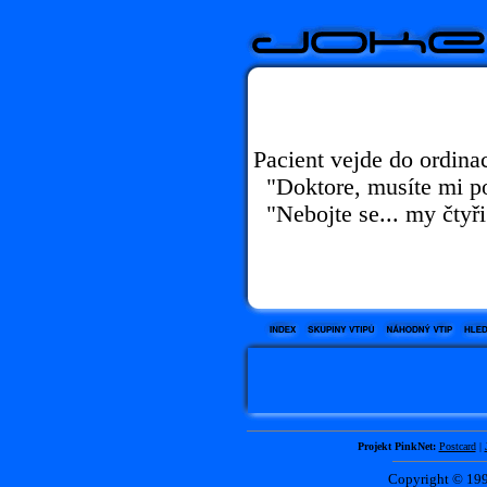
Pacient vejde do ordina
"Doktore, musíte mi po
"Nebojte se... my čtyři
Projekt PinkNet:
Postcard
|
Copyright © 1