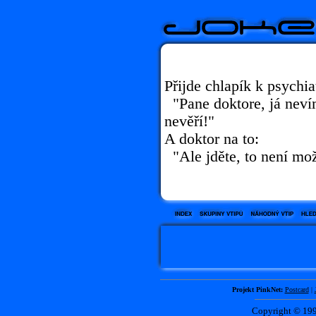
Přijde chlapík k psychia
"Pane doktore, já nevím
nevěří!"
A doktor na to:
"Ale jděte, to není mo
Projekt PinkNet:
Postcard
|
Copyright © 1