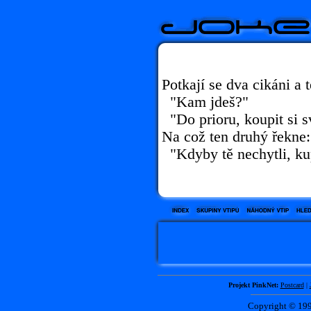
Potkají se dva cikáni a 
"Kam jdeš?"
"Do prioru, koupit si sv
Na což ten druhý řekne:
"Kdyby tě nechytli, ku
Projekt PinkNet:
Postcard
|
Copyright © 1