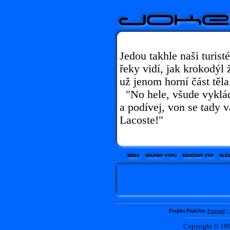
Jedou takhle naši turist
řeky vidí, jak krokodýl
už jenom horní část těla.
"No hele, všude vykláda
a podívej, von se tady 
Lacoste!"
Projekt PinkNet:
Postcard
|
Copyright © 1