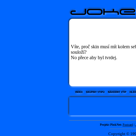
Víte, proč skin musí mít kolem s
souloží?
No přece aby byl tvrdej.
Projekt PinkNet:
Postcard
|
Copyright © 1