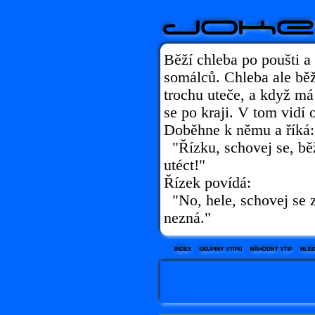
Běží chleba po poušti a
somálců. Chleba ale běží
trochu uteče, a když má
se po kraji. V tom vidí 
Doběhne k němu a říká:
"Řízku, schovej se, bě
utéct!"
Řízek povídá:
"No, hele, schovej se 
nezná."