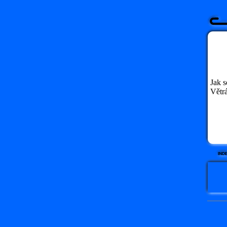
Jak 
Větr