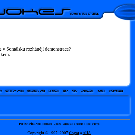
se v Somálsku rozhánějí demonstrace?
ákem.
Projekt PinkNet:
Postcard
|
Jokes
|
Alenka
|
Fractals
|
Pink Floyd
Copyright © 1997–2007
Coyot
a
AHA