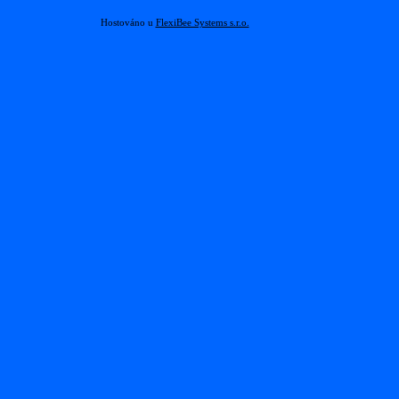
Hostováno u
FlexiBee Systems s.r.o.