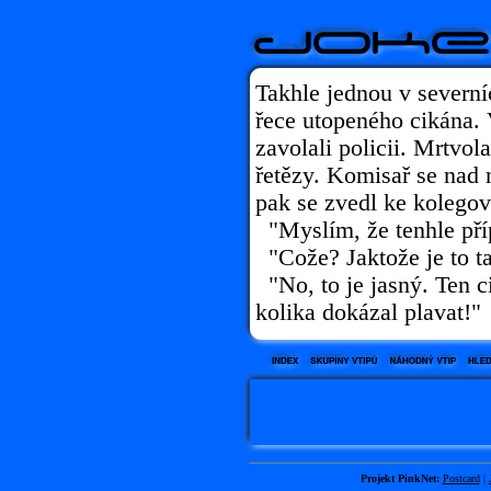
Takhle jednou v severn
řece utopeného cikána. 
zavolali policii. Mrtvo
řetězy. Komisař se nad n
pak se zvedl ke kolegovi
"Myslím, že tenhle pří
"Cože? Jaktože je to t
"No, to je jasný. Ten ci
kolika dokázal plavat!"
Projekt PinkNet:
Postcard
|