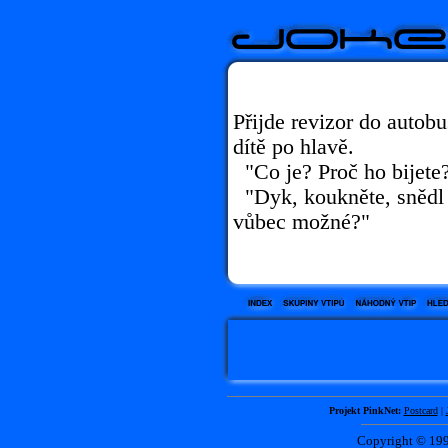
Přijde revizor do autobu
dítě po hlavě.
"Co je? Proč ho bijete?"
"Dyk, koukněte, snědl m
vůbec možné?"
Projekt PinkNet:
Postcard
|
Copyright © 1