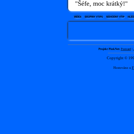
"Šéfe, moc krátký!"
Projekt PinkNet:
Postcard
|
Copyright © 1
Hostováno u
F