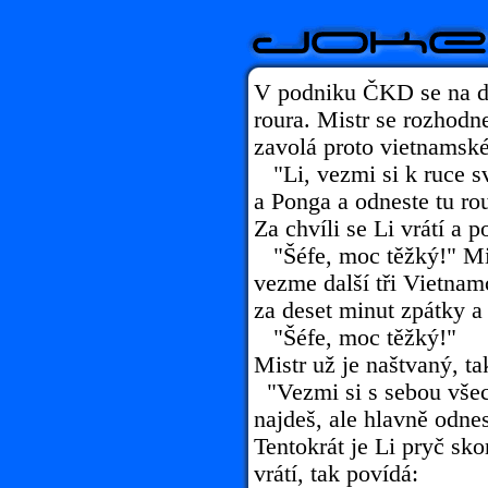
V podniku ČKD se na dv
roura. Mistr se rozhodne
zavolá proto vietnamsk
"Li, vezmi si k ruce s
a Ponga a odneste tu ro
Za chvíli se Li vrátí a p
"Šéfe, moc těžký!" Mis
vezme další tři Vietnamc
za deset minut zpátky a
"Šéfe, moc těžký!"
Mistr už je naštvaný, t
"Vezmi si s sebou všec
najdeš, ale hlavně odnes
Tentokrát je Li pryč sko
vrátí, tak povídá: