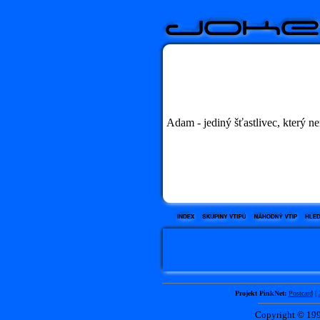
Adam - jediný šťastlivec, který ne
Projekt PinkNet:
Postcard
|
Copyright © 1