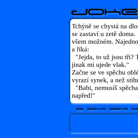
Tchýně se chystá na dl
se zastaví u zetě doma. 
všem možném. Najednou
a říká:
"Jejda, to už jsou tři?
jinak mi ujede vlak."
Začne se ve spěchu oblé
vyrazí synek, a než stih
"Babi, nemusíš spěchat,
napřed!"