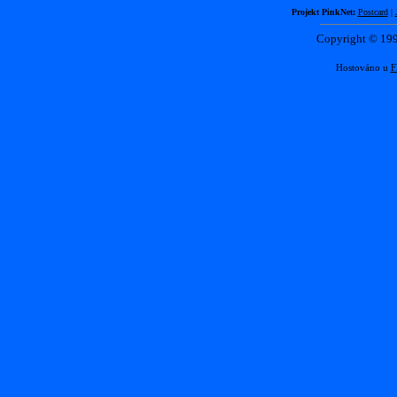
Projekt PinkNet:
Postcard
|
Copyright © 1
Hostováno u
F