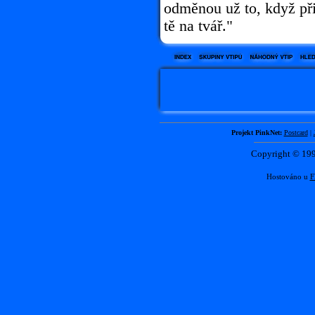
odměnou už to, když při
tě na tvář."
Projekt PinkNet:
Postcard
|
Copyright © 1
Hostováno u
F