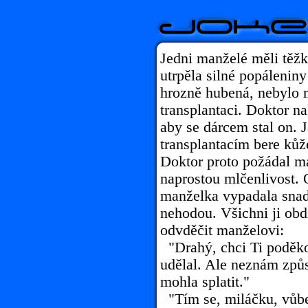
Jedni manželé měli těž
utrpěla silné popáleniny
hrozně hubená, nebylo m
transplantaci. Doktor n
aby se dárcem stal on. Ja
transplantacím bere kůže
Doktor proto požádal m
naprostou mlčenlivost. 
manželka vypadala snad 
nehodou. Všichni ji obd
odvděčit manželovi:
"Drahý, chci Ti poděko
udělal. Ale neznám způs
mohla splatit."
"Tím se, miláčku, vůbe