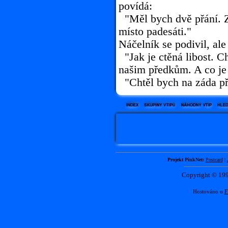
povídá:
"Měl bych dvě přání. Za
místo padesáti."
Náčelník se podivil, ale
"Jak je ctěná libost. C
našim předkům. A co je 
"Chtěl bych na záda při
Projekt PinkNet:
Postcard
|
Copyright © 1
Hostováno u
F