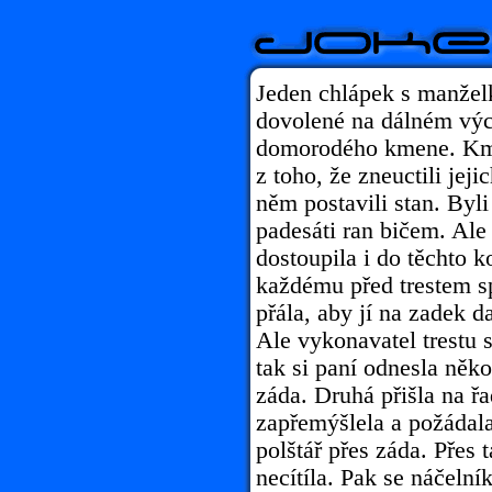
Jeden chlápek s manželk
dovolené na dálném vých
domorodého kmene. Kme
z toho, že zneuctili jej
něm postavili stan. Byli
padesáti ran bičem. Ale 
dostoupila i do těchto k
každému před trestem sp
přála, aby jí na zadek da
Ale vykonavatel trestu s
tak si paní odnesla něk
záda. Druhá přišla na ř
zapřemýšlela a požádala
polštář přes záda. Přes
necítíla. Pak se náčelní