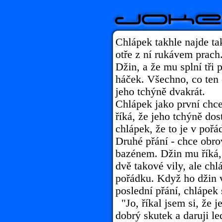
Chlápek takhle najde ta
otře z ní rukávem prach
Džin, a že mu splní tři 
háček. Všechno, co ten 
jeho tchýně dvakrát.
Chlápek jako první chc
říká, že jeho tchýně dos
chlápek, že to je v pořá
Druhé přání - chce obro
bazénem. Džin mu říká,
dvě takové vily, ale chl
pořádku. Když ho džin 
poslední přání, chlápek 
"Jo, říkal jsem si, že 
dobrý skutek a daruji le