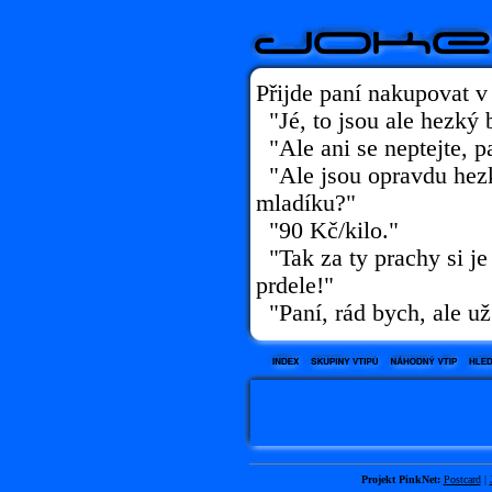
Přijde paní nakupovat v
"Jé, to jsou ale hezký 
"Ale ani se neptejte, pa
"Ale jsou opravdu hezký
mladíku?"
"90 Kč/kilo."
"Tak za ty prachy si je 
prdele!"
"Paní, rád bych, ale u
Projekt PinkNet:
Postcard
|