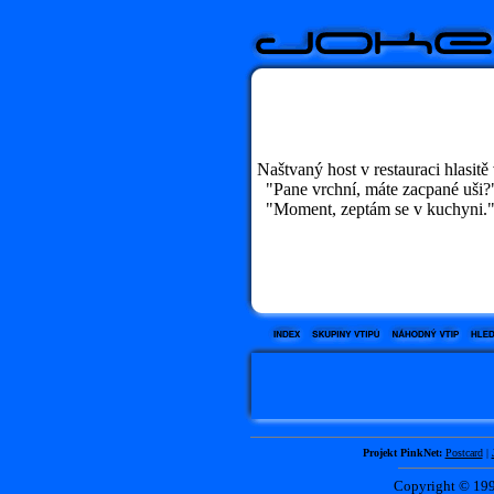
Naštvaný host v restauraci hlasitě
"Pane vrchní, máte zacpané uši?
"Moment, zeptám se v kuchyni.
Projekt PinkNet:
Postcard
|
Copyright © 1