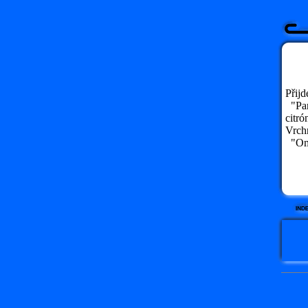
Přijd
"Pane
citró
Vrchn
"Oml