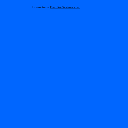
Hostováno u
FlexiBee Systems s.r.o.