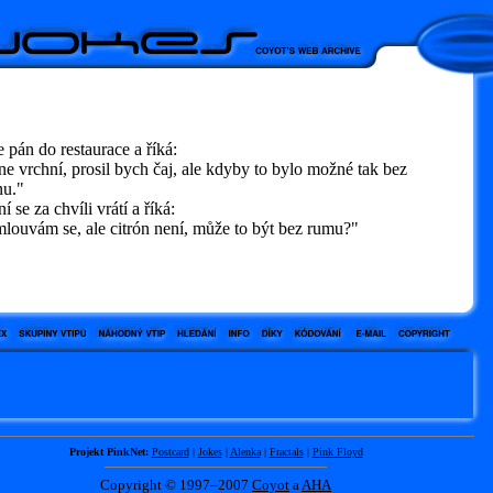
e pán do restaurace a říká:
 vrchní, prosil bych čaj, ale kdyby to bylo možné tak bez
nu."
í se za chvíli vrátí a říká:
ouvám se, ale citrón není, může to být bez rumu?"
Projekt PinkNet:
Postcard
|
Jokes
|
Alenka
|
Fractals
|
Pink Floyd
Copyright © 1997–2007
Coyot
a
AHA