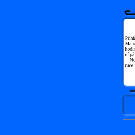
Přihl
Manch
hodin
ní pá
"Nech
ruce!