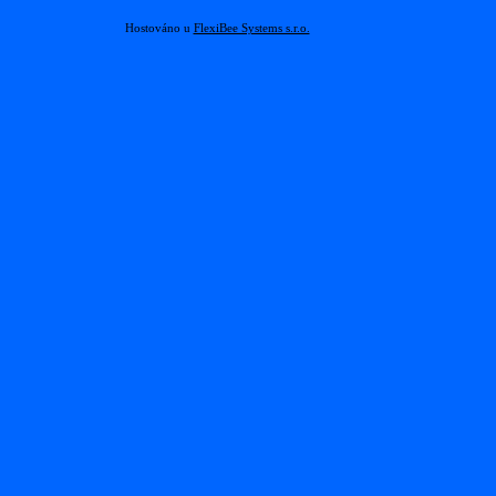
Hostováno u
FlexiBee Systems s.r.o.