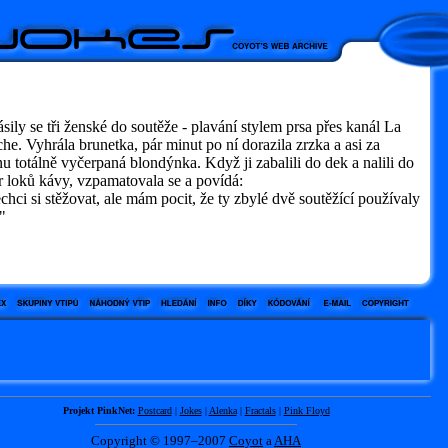
ásily se tři ženské do soutěže - plavání stylem prsa přes kanál La
e. Vyhrála brunetka, pár minut po ní dorazila zrzka a asi za
u totálně vyčerpaná blondýnka. Když ji zabalili do dek a nalili do
r loků kávy, vzpamatovala se a povídá:
ci si stěžovat, ale mám pocit, že ty zbylé dvě soutěžící používaly
"
Projekt PinkNet:
Postcard
|
Jokes
|
Alenka
|
Fractals
|
Pink Floyd
Copyright © 1997–2007
Coyot
a
AHA