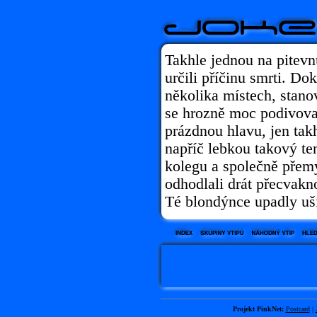
Takhle jednou na pitevn
určili příčinu smrti. Dok
několika místech, stanov
se hrozně moc podivova
prázdnou hlavu, jen tak
napříč lebkou takový ten
kolegu a společně přem
odhodlali drát přecvakno
Té blondýnce upadly uš
Projekt PinkNet:
Postcard
|