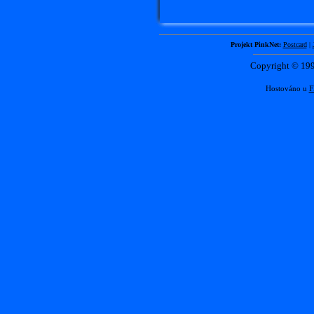
Projekt PinkNet:
Postcard
|
Copyright © 1
Hostováno u
F