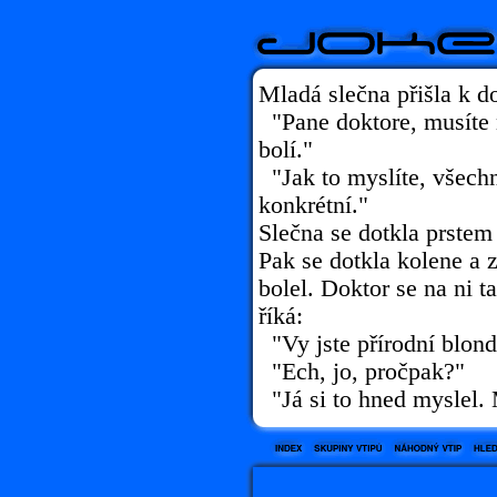
Mladá slečna přišla k d
"Pane doktore, musíte
bolí."
"Jak to myslíte, všech
konkrétní."
Slečna se dotkla prstem 
Pak se dotkla kolene a 
bolel. Doktor se na ni 
říká:
"Vy jste přírodní blon
"Ech, jo, pročpak?"
"Já si to hned myslel. 