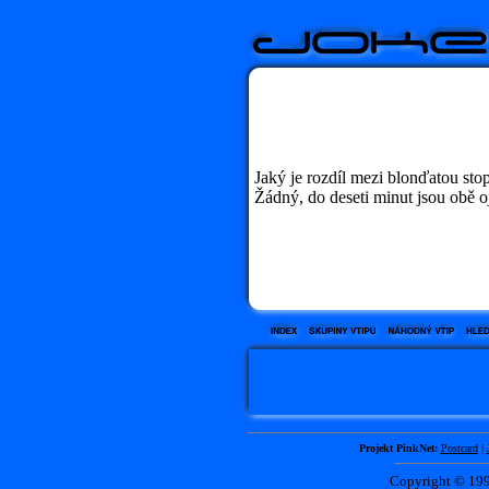
Jaký je rozdíl mezi blonďatou st
Žádný, do deseti minut jsou obě oj
Projekt PinkNet:
Postcard
|
Copyright © 1