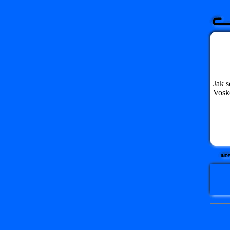
Jak s
Vosk