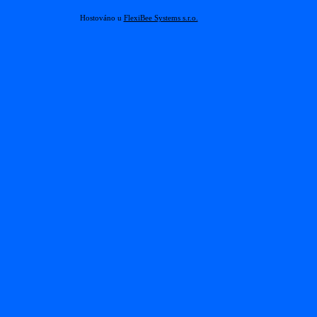
Hostováno u
FlexiBee Systems s.r.o.