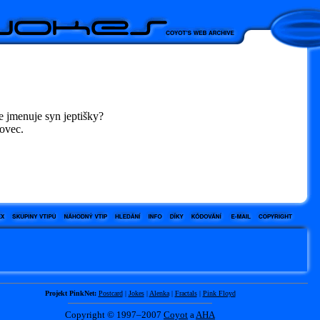
e jmenuje syn jeptišky?
ovec.
Projekt PinkNet:
Postcard
|
Jokes
|
Alenka
|
Fractals
|
Pink Floyd
Copyright © 1997–2007
Coyot
a
AHA