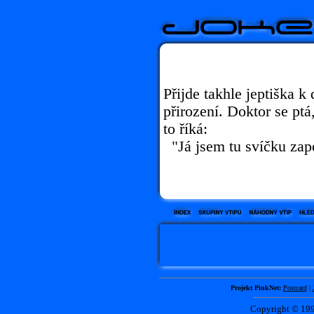
Přijde takhle jeptiška k
přirození. Doktor se ptá,
to říká:
"Já jsem tu svíčku zap
Projekt PinkNet:
Postcard
|
Copyright © 1