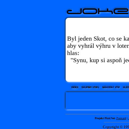
Byl jeden Skot, co se k
aby vyhrál výhru v loter
hlas:
"Synu, kup si aspoň je
Projekt PinkNet:
Postcard
|
Copyright © 1