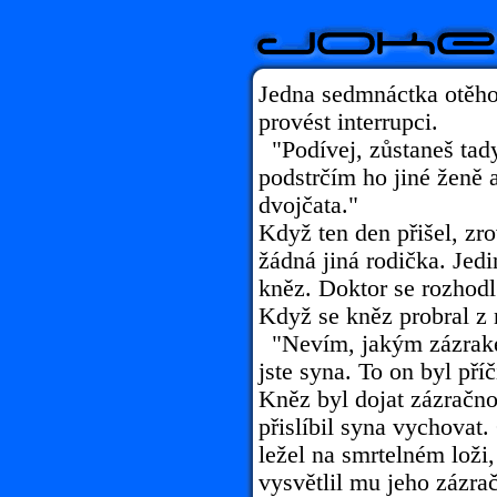
Jedna sedmnáctka otěhot
provést interrupci.
"Podívej, zůstaneš tady
podstrčím ho jiné ženě a
dvojčata."
Když ten den přišel, zr
žádná jiná rodička. Jed
kněz. Doktor se rozhodl
Když se kněz probral z 
"Nevím, jakým zázrakem
jste syna. To on byl pří
Kněz byl dojat zázračno
přislíbil syna vychovat
ležel na smrtelném loži,
vysvětlil mu jeho zázra