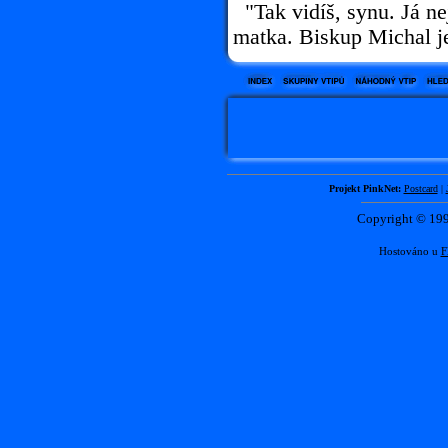
"Tak vidíš, synu. Já nej
matka. Biskup Michal je
Projekt PinkNet:
Postcard
|
Copyright © 1
Hostováno u
F