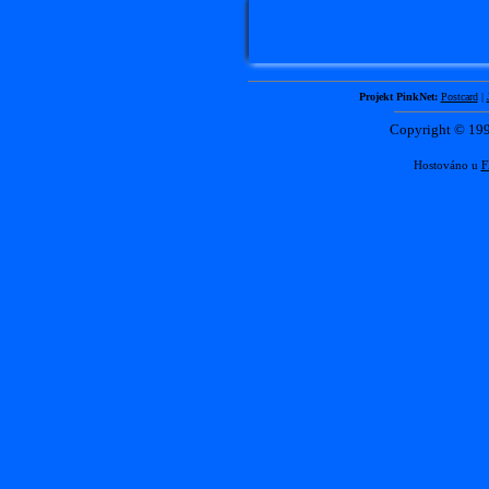
Projekt PinkNet:
Postcard
|
Copyright © 1
Hostováno u
F