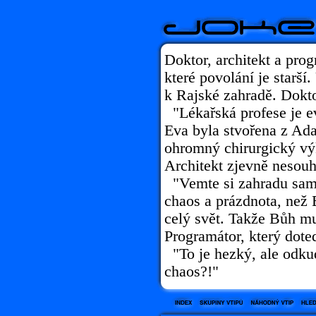
Doktor, architekt a prog
které povolání je starší
k Rajské zahradě. Dokto
"Lékařská profese je ev
Eva byla stvořena z Ad
ohromný chirurgický vý
Architekt zjevně nesouh
"Vemte si zahradu samo
chaos a prázdnota, než 
celý svět. Takže Bůh mu
Programátor, který dote
"To je hezký, ale odkud
chaos?!"