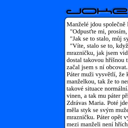
Manželé jdou společně k
"Odpusťte mi, prosím, o
"Jak se to stalo, můj sy
"Víte, stalo se to, kdy
mrazničku, jak jsem vidě
dostal takovou hříšnou 
začal jsem s ní obcovat.
Páter muži vysvětlí, že 
manželkou, tak že to ne
takové situace normální.
vinen, a tak mu páter př
Zdrávas Maria. Poté jde 
měla styk se svým muže
mrazničku. Páter opět v
mezi manželi není hřích