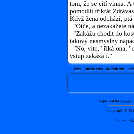
tom, že se cítí vinna. A
pomodlit třikrát Zdráva
Když žena odchází, ptá 
"Otče, a nezakážete ná
"Zakážu chodit do koste
takový nesmyslný nápad?
"No, víte," říká ona, 
vstup zakázali."
Projekt PinkNet:
Postcard
|
Copyright © 1
Hostováno u
F