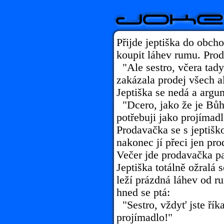
Přijde jeptiška do obch
koupit láhev rumu. Prod
"Ale sestro, včera tady
zakázala prodej všech a
Jeptiška se nedá a argu
"Dcero, jako že je Bůh
potřebuji jako projímadl
Prodavačka se s jeptiško
nakonec jí přeci jen pr
Večer jde prodavačka p
Jeptiška totálně ožralá s
leží prázdná láhev od r
hned se ptá:
"Sestro, vždyť jste řík
projímadlo!"