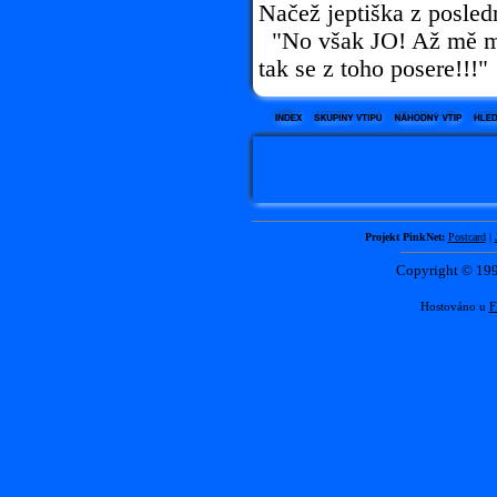
Načež jeptiška z posledn
"No však JO! Až mě ma
tak se z toho posere!!!"
Projekt PinkNet:
Postcard
|
Copyright © 1
Hostováno u
F