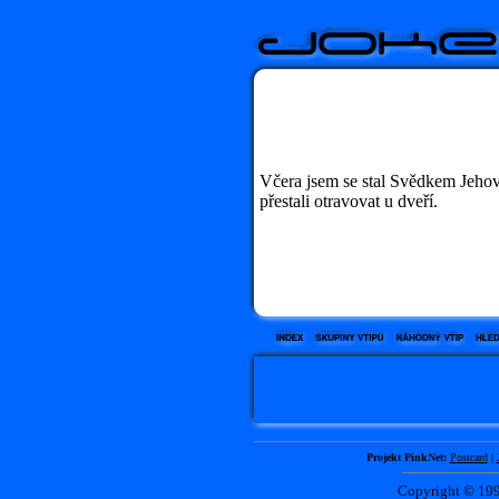
Včera jsem se stal Svědkem Jehov
přestali otravovat u dveří.
Projekt PinkNet:
Postcard
|
Copyright © 1